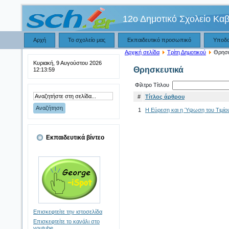
12ο Δημοτικό Σχολείο Κα
Αρχή
Το σχολείο μας
Εκπαιδευτικό προσωπικό
Υποδ
Αρχική σελίδα
Τρίτη Δημοτικού
Θρησκ
Κυριακή, 9 Αυγούστου 2026
Θρησκευτικά
12:14:00
Φίλτρο Τίτλου
#
Τίτλος άρθρου
1
Η Εύρεση και η Ύψωση του Τιμίο
Εκπαιδευτικά βίντεο
Επισκεφτείτε την ιστοσελίδα
Επισκεφτείτε το κανάλι στο
youtube