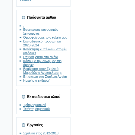
Πρόσφατα άρθρα
.
Εσωτερικός κανονισμός
λειτουργίας
Ομορφαίνουμε το σχολείο μας
Εκπαιδευτικό προσωπικό
2023-2024
Κατάκτηση κυπέλλων στο μίνι
μπάσκετ
Επιβράβευση στο σκάκι
Κάνουμε την αυλή μας πιο
όμορφη
Βράβευση στον Σχολικό
Μαραθώνιο Ανακύκλωσης
Επίσκεψη στο Σπήλαιο Αγγίτη
Ημερήσια εκδρομή
Εκπαιδευτικό υλικό
Τρίτη Δημοτικού
Τετάρτη Δημοτικού
Εργασίες
Σχολικό έτος 2012-2013