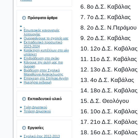
6. 8ο Δ.Σ. Καβάλας
7. 7ο Δ.Σ. Καβάλας
Πρόσφατα άρθρα
.
8. 2ο Δ.Σ. Ν.Περάμου
Εσωτερικός κανονισμός
λειτουργίας
9. 2ο Δ.Σ. Καβάλας
Ομορφαίνουμε το σχολείο μας
Εκπαιδευτικό προσωπικό
2023-2024
10. 12ο Δ.Σ. Καβάλας
Κατάκτηση κυπέλλων στο μίνι
μπάσκετ
11. 11ο Δ.Σ. Καβάλας
Επιβράβευση στο σκάκι
Κάνουμε την αυλή μας πιο
όμορφη
12. 13ο Δ.Σ. Καβάλας
Βράβευση στον Σχολικό
Μαραθώνιο Ανακύκλωσης
Επίσκεψη στο Σπήλαιο Αγγίτη
13. 4ο Δ.Σ. Καβάλας
Ημερήσια εκδρομή
14. 18ο Δ.Σ. Καβάλας
Εκπαιδευτικό υλικό
15. Δ.Σ. Θεολόγου
Τρίτη Δημοτικού
16. 10ο Δ.Σ. Καβάλας
Τετάρτη Δημοτικού
17. 21ο Δ.Σ. Καβάλας
Εργασίες
18. 16ο Δ.Σ. Καβάλας
Σχολικό έτος 2012-2013