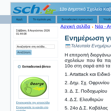
12ο Δημοτικό Σχολείο Κα
Αρχή
Το σχολείο μας
Εκπαιδευτικό προσωπικό
Υποδ
Αρχική σελίδα
Νέα - Α
Σάββατο, 8 Αυγούστου 2026
01:44:08
Ενημέρωση για
Τελευταία Ενημέρω
Η επιτροπή διοργάνω
σχολείων που θα παρ
10ο στη σειρά από τα
Εκπαιδευτικά βίντεο
1. Artattack και Ειδικ
2. Δημ. Σχ. Οφρυνίου
3. Δ. Σ. Ποδοχωρίου
4. Δ.Σ. Ελευθερών
Επισκεφτείτε την ιστοσελίδα
5. 24ο Δ.Σ. Καβάλας
Επισκεφτείτε το κανάλι στο
youtube