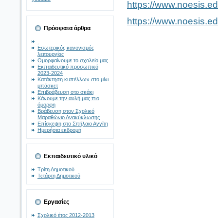
https://www.noesis.ed
https://www.noesis.ed
Πρόσφατα άρθρα
.
Εσωτερικός κανονισμός
λειτουργίας
Ομορφαίνουμε το σχολείο μας
Εκπαιδευτικό προσωπικό
2023-2024
Κατάκτηση κυπέλλων στο μίνι
μπάσκετ
Επιβράβευση στο σκάκι
Κάνουμε την αυλή μας πιο
όμορφη
Βράβευση στον Σχολικό
Μαραθώνιο Ανακύκλωσης
Επίσκεψη στο Σπήλαιο Αγγίτη
Ημερήσια εκδρομή
Εκπαιδευτικό υλικό
Τρίτη Δημοτικού
Τετάρτη Δημοτικού
Εργασίες
Σχολικό έτος 2012-2013