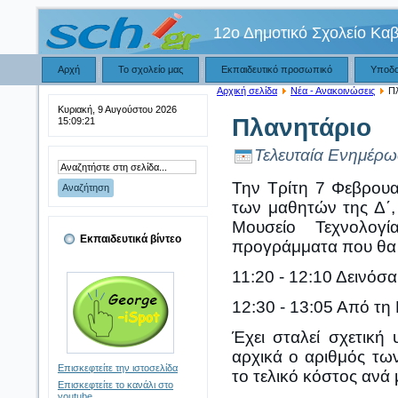
12ο Δημοτικό Σχολείο Κα
Αρχή
Το σχολείο μας
Εκπαιδευτικό προσωπικό
Υποδ
Αρχική σελίδα
Νέα - Ανακοινώσεις
Πλ
Κυριακή, 9 Αυγούστου 2026
Πλανητάριο
15:09:22
Τελευταία Ενημέρω
Την Τρίτη 7 Φεβρουα
των μαθητών της Δ΄,
Μουσείο Τεχνολογί
Εκπαιδευτικά βίντεο
προγράμματα που θα 
11:20 - 12:10 Δεινόσα
12:30 - 13:05 Από τη
Έχει σταλεί σχετική
αρχικά ο αριθμός τω
Επισκεφτείτε την ιστοσελίδα
το τελικό κόστος ανά
Επισκεφτείτε το κανάλι στο
youtube