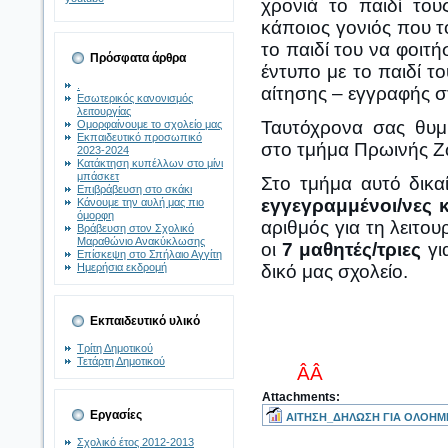
χρονιά το παιδί το
κάποιος γονιός που τ
το παιδί του να φοιτή
Πρόσφατα άρθρα
έντυπο με το παιδί τ
.
αίτησης – εγγραφής σ
Εσωτερικός κανονισμός
λειτουργίας
Ταυτόχρονα σας θυμί
Ομορφαίνουμε το σχολείο μας
Εκπαιδευτικό προσωπικό
στο τμήμα Πρωινής Ζώ
2023-2024
Κατάκτηση κυπέλλων στο μίνι
μπάσκετ
Στο τμήμα αυτό δικα
Επιβράβευση στο σκάκι
εγγεγραμμένοι/νες 
Κάνουμε την αυλή μας πιο
όμορφη
αριθμός για τη λειτο
Βράβευση στον Σχολικό
Μαραθώνιο Ανακύκλωσης
οι
7 μαθητές/τριες
γι
Επίσκεψη στο Σπήλαιο Αγγίτη
Ημερήσια εκδρομή
δικό μας σχολείο.
Εκπαιδευτικό υλικό
Τρίτη Δημοτικού
Τετάρτη Δημοτικού
ÂÂ
Attachments:
Εργασίες
ΑΙΤΗΣΗ_ΔΗΛΩΣΗ ΓΙΑ ΟΛΟΗΜ
Σχολικό έτος 2012-2013