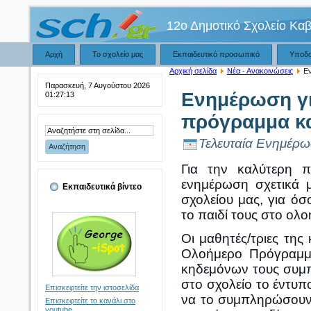
12ο Δημοτικό Σχολείο Κα
Αρχή
Το σχολείο μας
Εκπαιδευτικό προσωπικό
Υποδ
Αρχική σελίδα
Νέα - Ανακοινώσεις
Εν
Παρασκευή, 7 Αυγούστου 2026
Ενημέρωση γι
01:27:14
πρόγραμμα κα
Τελευταία Ενημέρω
Για την καλύτερη π
ενημέρωση σχετικά 
Εκπαιδευτικά βίντεο
σχολείου μας, για όσ
το παιδί τους στο ολο
Οι μαθητές/τριες της
Ολοήμερο Πρόγραμμα
κηδεμόνων τους συμπ
στο σχολείο το έντυπ
Επισκεφτείτε την ιστοσελίδα
να το συμπληρώσουν ο
Επισκεφτείτε το κανάλι στο
youtube