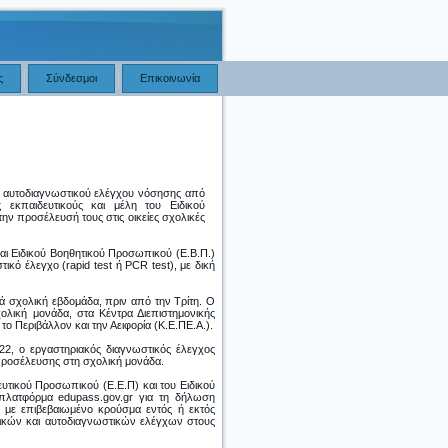
ς
Σύνδεσμοι
Επικοινωνία
ύ αυτοδιαγνωστικού ελέγχου νόσησης από
 εκπαιδευτικούς και μέλη του Ειδικού
ην προσέλευσή τους στις οικείες σχολικές
και Ειδικού Βοηθητικού Προσωπικού (Ε.Β.Π.)
κό έλεγχο (rapid test ή PCR test), με δική
ά σχολική εβδομάδα, πριν από την Τρίτη. Ο
ολική μονάδα, στα Κέντρα Διεπιστημονικής
το Περιβάλλον και την Αειφορία (Κ.Ε.ΠΕ.Α.).
22, ο εργαστηριακός διαγνωστικός έλεγχος
 προσέλευσης στη σχολική μονάδα.
δευτικού Προσωπικού (Ε.Ε.Π) και του Ειδικού
 πλατφόρμα edupass.gov.gr για τη δήλωση
 με επιβεβαιωμένο κρούσμα εντός ή εκτός
ικών και αυτοδιαγνωστικών ελέγχων στους