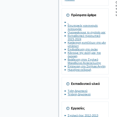
Πρόσφατα άρθρα
.
Εσωτερικός κανονισμός
λειτουργίας
Ομορφαίνουμε το σχολείο μας
Εκπαιδευτικό προσωπικό
2023-2024
Κατάκτηση κυπέλλων στο μίνι
μπάσκετ
Επιβράβευση στο σκάκι
Κάνουμε την αυλή μας πιο
όμορφη
Βράβευση στον Σχολικό
Μαραθώνιο Ανακύκλωσης
Επίσκεψη στο Σπήλαιο Αγγίτη
Ημερήσια εκδρομή
Εκπαιδευτικό υλικό
Τρίτη Δημοτικού
Τετάρτη Δημοτικού
Εργασίες
Σχολικό έτος 2012-2013