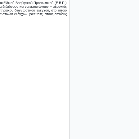
και Ειδικού Βοηθητικού Προσωπικού (Ε.Β.Π.)
να δηλώνουν και να εκτυπώνουν – φέροντάς
στηριακού διαγνωστικού ελέγχου, στο οποίο
ωστικών ελέγχων (self-test) στους οποίους