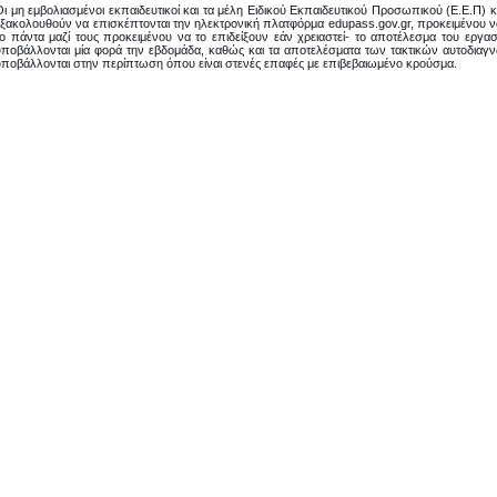
Οι μη εμβολιασμένοι εκπαιδευτικοί και τα μέλη Ειδικού Εκπαιδευτικού Προσωπικού (Ε.Ε.Π) 
εξακολουθούν να επισκέπτονται την ηλεκτρονική πλατφόρμα edupass.gov.gr, προκειμένου 
το πάντα μαζί τους προκειμένου να το επιδείξουν εάν χρειαστεί- το αποτέλεσμα του εργα
υποβάλλονται μία φορά την εβδομάδα, καθώς και τα αποτελέσματα των τακτικών αυτοδιαγν
υποβάλλονται στην περίπτωση όπου είναι στενές επαφές με επιβεβαιωμένο κρούσμα.