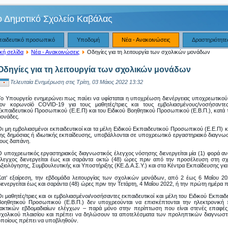
ο Δημοτικό Σχολείο Καβάλας
παιδευτικό προσωπικό
Υποδομή
Νέα - Ανακοινώσεις
Δραστηριότητε
κή σελίδα
Νέα - Ανακοινώσεις
Οδηγίες για τη λειτουργία των σχολικών μονάδων
Οδηγίες για τη λειτουργία των σχολικών μονάδων
Τελευταία Ενημέρωση στις Τρίτη, 03 Μάιος 2022 13:32
Το Υπουργείο ενημερώνει πως παύει να υφίσταται η υποχρέωση διενέργειας υποχρεωτικο
τον κορωνοϊό COVID-19 για τους μαθητές/τριες και τους εμβολιασμένους/νοσήσαντες
Εκπαιδευτικού Προσωπικού (Ε.Ε.Π) και του Ειδικού Βοηθητικού Προσωπικού (Ε.Β.Π.), κατά τ
μονάδες.
Οι μη εμβολιασμένοι εκπαιδευτικοί και τα μέλη Ειδικού Εκπαιδευτικού Προσωπικού (Ε.Ε.Π) 
της δημόσιας ή ιδιωτικής εκπαίδευσης, υποβάλλονται σε υποχρεωτικό εργαστηριακό διαγνωστι
τους δαπάνη.
Ο υποχρεωτικός εργαστηριακός διαγνωστικός έλεγχος νόσησης διενεργείται μία (1) φορά αν
έλεγχος διενεργείται έως και σαράντα οκτώ (48) ώρες πριν από την προσέλευση στη σχ
Αξιολόγησης, Συμβουλευτικής και Υποστήριξης (ΚΕ.Δ.Α.Σ.Υ.) και στα Κέντρα Εκπαίδευσης για 
Κατ’ εξαίρεση, την εβδομάδα λειτουργίας των σχολικών μονάδων, από 2 έως 6 Μαΐου 20
διενεργείται έως και σαράντα (48) ώρες πριν την Τετάρτη, 4 Μαΐου 2022, ή την πρώτη ημέρα
Οι μαθητές/τριες και οι εμβολιασμένοι/νοσήσαντες εκπαιδευτικοί και μέλη του Ειδικού Εκπαι
Βοηθητικού Προσωπικού (Ε.Β.Π.) δεν υποχρεούνται να επισκέπτονται την ηλεκτρονική
τακτικών εβδομαδιαίων ελέγχων – παρά μόνο στην περίπτωση που είναι στενές επαφές
σχολικού πλαισίου και πρέπει να δηλώσουν τα αποτελέσματα των προληπτικών διαγνωστ
οποίους πρέπει να υποβληθούν.