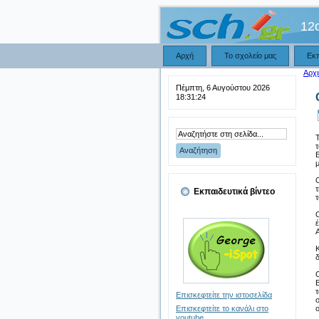
12
Αρχή
Το σχολείο μας
Εκ
Αρχι
Πέμπτη, 6 Αυγούστου 2026
18:31:25
Εκπαιδευτικά βίντεο
Επισκεφτείτε την ιστοσελίδα
Επισκεφτείτε το κανάλι στο
youtube