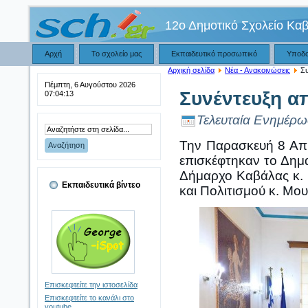
12ο Δημοτικό Σχολείο Κα
Αρχή
Το σχολείο μας
Εκπαιδευτικό προσωπικό
Υποδ
Αρχική σελίδα
Νέα - Ανακοινώσεις
Συ
Πέμπτη, 6 Αυγούστου 2026
Συνέντευξη α
07:04:13
Τελευταία Ενημέρω
Την Παρασκευή 8 Απρι
επισκέφτηκαν το Δημ
Δήμαρχο Καβάλας κ. 
Εκπαιδευτικά βίντεο
και Πολιτισμού κ. Μ
Επισκεφτείτε την ιστοσελίδα
Επισκεφτείτε το κανάλι στο
youtube