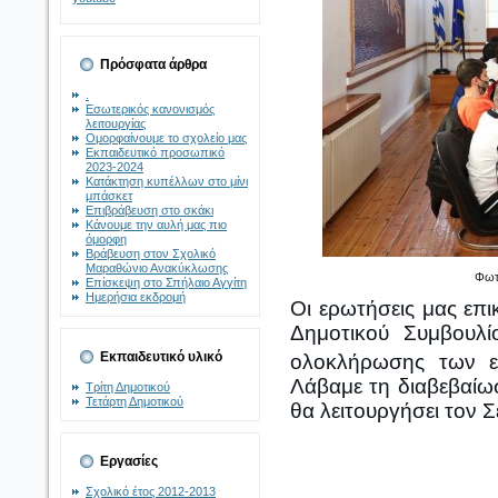
Πρόσφατα άρθρα
.
Εσωτερικός κανονισμός
λειτουργίας
Ομορφαίνουμε το σχολείο μας
Εκπαιδευτικό προσωπικό
2023-2024
Κατάκτηση κυπέλλων στο μίνι
μπάσκετ
Επιβράβευση στο σκάκι
Κάνουμε την αυλή μας πιο
όμορφη
Βράβευση στον Σχολικό
Μαραθώνιο Ανακύκλωσης
Φωτο
Επίσκεψη στο Σπήλαιο Αγγίτη
Ημερήσια εκδρομή
Οι ερωτήσεις μας επι
Δημοτικού Συμβουλί
Εκπαιδευτικό υλικό
ολοκλήρωσης των ε
Λάβαμε τη διαβεβαίωσ
Τρίτη Δημοτικού
Τετάρτη Δημοτικού
θα λειτουργήσει τον Σ
Εργασίες
Σχολικό έτος 2012-2013