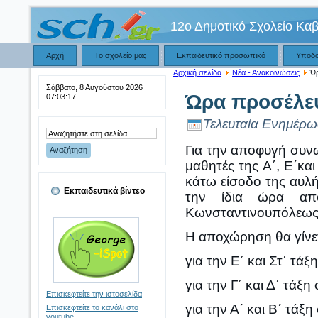
12ο Δημοτικό Σχολείο Κα
Αρχή
Το σχολείο μας
Εκπαιδευτικό προσωπικό
Υποδ
Αρχική σελίδα
Νέα - Ανακοινώσεις
Ώρ
Σάββατο, 8 Αυγούστου 2026
Ώρα προσέλε
07:03:18
Τελευταία Ενημέρω
Για την αποφυγή συνω
μαθητές της Α΄, Ε΄και
κάτω είσοδο της αυλής
Εκπαιδευτικά βίντεο
την ίδια ώρα απ
Κωνσταντινουπόλεως
Η αποχώρηση θα γίνετα
για την Ε΄ και Στ΄ τάξ
για την Γ΄ και Δ΄ τάξη
Επισκεφτείτε την ιστοσελίδα
για την Α΄ και Β΄ τάξη
Επισκεφτείτε το κανάλι στο
youtube