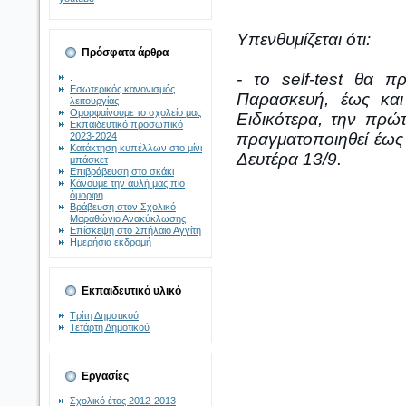
Υπενθυμίζεται ότι:
Πρόσφατα άρθρα
- το self-test θα π
.
Εσωτερικός κανονισμός
Παρασκευή, έως κα
λειτουργίας
Ομορφαίνουμε το σχολείο μας
Ειδικότερα, την πρώτ
Εκπαιδευτικό προσωπικό
πραγματοποιηθεί έως
2023-2024
Κατάκτηση κυπέλλων στο μίνι
Δευτέρα 13/9.
μπάσκετ
Επιβράβευση στο σκάκι
Κάνουμε την αυλή μας πιο
όμορφη
Βράβευση στον Σχολικό
Μαραθώνιο Ανακύκλωσης
Επίσκεψη στο Σπήλαιο Αγγίτη
Ημερήσια εκδρομή
Εκπαιδευτικό υλικό
Τρίτη Δημοτικού
Τετάρτη Δημοτικού
Εργασίες
Σχολικό έτος 2012-2013