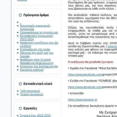
Εγκλήματος θα μας τιμήσουν, ενημερών
τους φίλους μας, για τους αόρατους
που βρίσκονται σε κάθε σπίτι πλέον...
Πρόσφατα άρθρα
Θα αναλυθούν πιθανοί κίνδυνοι, τ
απαντηθούν ερωτήματα που θα τίθεντ
την ώρα της εκδήλωσης.
.
Εσωτερικός κανονισμός
Στόχος της πρωτοβουλίας αυτής
λειτουργίας
ενημερωθούν τα παιδιά μας και να
Ομορφαίνουμε το σχολείο μας
γονείς, ώστε να μπορέσουμε από 
Εκπαιδευτικό προσωπικό
ανταποκριθούμε στις προκλήσεις της ν
2023-2024
Κατάκτηση κυπέλλων στο μίνι
Αυτό το Σάββατο λοιπόν στις 19:0
μπάσκετ
σελίδα της Ομοσπονδίας μας (
www.po
Επιβράβευση στο σκάκι
τους καλούς μας φίλους να παρευρεθ
ερώτημα μας - να πάρουμε την γνώση
Κάνουμε την αυλή μας πιο
σπιτικά μας!
όμορφη
Βράβευση στον Σχολικό
Η εκδήλωση θα μεταδοθεί ζωντανά:
Μαραθώνιο Ανακύκλωσης
Επίσκεψη στο Σπήλαιο Αγγίτη
• Ομάδα στο Facebook “Φίλοι Και Μ
Ημερήσια εκδρομή
https://www.facebook.com/
groups/13
• Σελίδα στο Facebook “ΠΟΜΕΝΣ @
Εκπαιδευτικό υλικό
https://www.facebook.com/
pomens20
Τρίτη Δημοτικού
• Ιστοσελίδα
Τετάρτη Δημοτικού
https://www.pomens.gr
Για οποιαδήποτε διευκρίνιση είμαστε σ
Εργασίες
Με Εκτίμησ
Σχολικό έτος 2012-2013
Νικόλαος Ασ