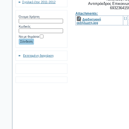
Σχολικό έτος 2011-2012
Αντιπρόεδρος Επικοιν
693236415
Attachments:
Όνομα Χρήστη
[ ]
Διαδικτυακή
εκδήλωση.jpg
Κωδικός
Να με θυμάσαι
Εκτεταμένη διαχείριση