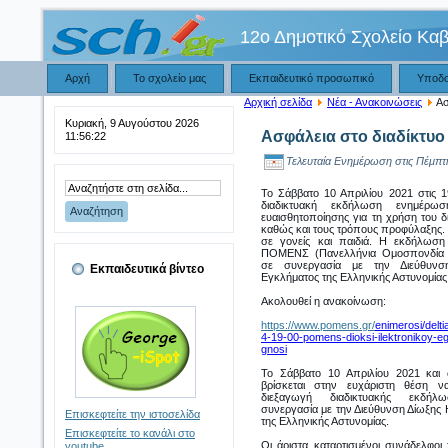
12ο Δημοτικό Σχολείο Κα
Αρχή
Το σχολείο μας
Εκπαιδευτικό προσωπικό
Υποδ
Αρχική σελίδα
Νέα - Ανακοινώσεις
Ασ
Κυριακή, 9 Αυγούστου 2026
Ασφάλεια στο διαδίκτυο
11:56:22
Τελευταία Ενημέρωση στις Πέμπτη
Το Σάββατο 10 Απριλίου 2021 στις 1
διαδικτυακή εκδήλωση ενημέρ
ευαισθητοποίησης για τη χρήση του δ
καθώς και τους τρόπους προφύλαξης.
σε γονείς και παιδιά.
Η εκδήλωση 
ΠΟΜΕΝΣ (Πανελλήνια Ομοσπονδία 
σε συνεργασία με την Διεύθυνσ
Εκπαιδευτικά βίντεο
Εγκλήματος της Ελληνικής Αστυνομίας
Ακολουθεί η ανακοίνωση:
https://www.pomens.gr/
enimerosi/delt
4-19-00-pomens-
dioksi-ilektronikoy-
eg
gnosi
Το Σάββατο 10 Απριλίου 2021 κα
βρίσκεται στην ευχάριστη θέση ν
διεξαγωγή διαδικτυακής εκδή
συνεργασία με την Διεύθυνση Δίωξης
Επισκεφτείτε την ιστοσελίδα
της Ελληνικής Αστυνομίας.
Επισκεφτείτε το κανάλι στο
Οι άριστα καταρτισμένοι συνάδελφοι
youtube